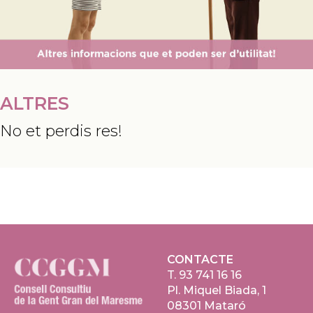
ALTRES
No et perdis res!
CONTACTE
T.
93 741 16 16
Pl. Miquel Biada, 1
08301 Mataró