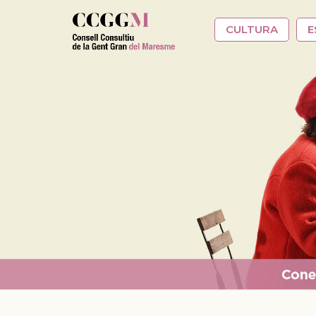
Vés al contingut
CULTURA
E