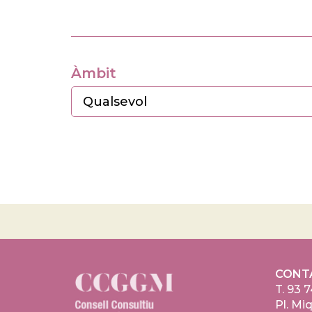
Àmbit
CONT
T.
93 7
Pl. Miq