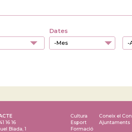
Dates
Dates
Mes
An
ACTE
Cultura
Coneix el Con
41 16 16
Esport
Ajuntaments
uel Biada, 1
Formació