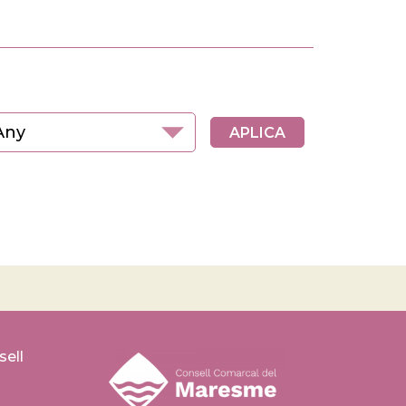
y
sell