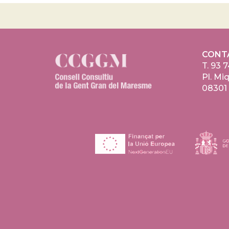
CONT
T.
93 7
Pl. Miq
08301