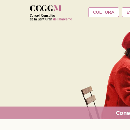
Vés al contingut
CULTURA
E